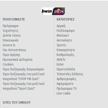
ΠΟΙΟΙ ΕΙΜΑΣΤΕ
ΚΑΤΗΓΟΡΙΕΣ
Πρόγραμμα
Αρχική
Συχνότητες
Ποδόσφαιρο
Δελτία τύπου
Μπάσκετ
Επικοινωνία
Αυτοκίνητο
Greece Is
Sports
Οικ. Καταστάσεις
Επικαιρότητα
Όροι Χρήσης
Βαθμολογίες
Προσωπικά Δεδομένα
WebTv
Cookies
Enter
Όροι διεξαγωγής διαγωνισμών
Πρωτοσέλιδα
Όροι διεξαγωγής του ραδ/κού
Τελευταίες Ειδήσεις
παιχνιδιού "ΣΠΟΡ FM Quiz"
Αρθρογραφίες
Όροι διεξαγωγής του ραδ/κού
Αφιερώματα
παιχνιδιού "Sport Quiz"
Πρόγραμμα TV
Live-radio
SITES ΤΟΥ ΟΜΙΛΟΥ