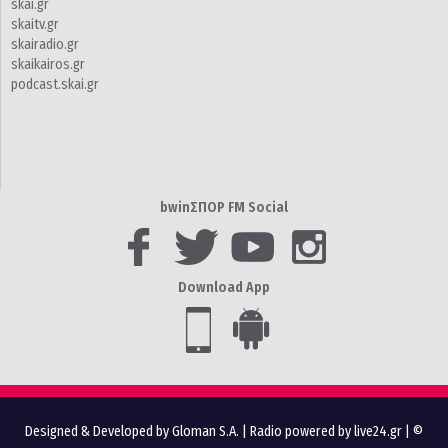
skai.gr
skaitv.gr
skairadio.gr
skaikairos.gr
podcast.skai.gr
bwinΣΠΟΡ FM Social
Download App
Designed & Developed by Gloman S.A.
|
Radio powered by live24.gr
| ©