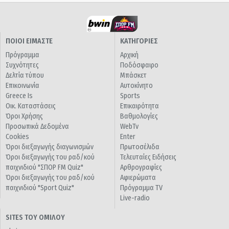
ΠΟΙΟΙ ΕΙΜΑΣΤΕ
ΚΑΤΗΓΟΡΙΕΣ
Πρόγραμμα
Αρχική
Συχνότητες
Ποδόσφαιρο
Δελτία τύπου
Μπάσκετ
Επικοινωνία
Αυτοκίνητο
Greece Is
Sports
Οικ. Καταστάσεις
Επικαιρότητα
Όροι Χρήσης
Βαθμολογίες
Προσωπικά Δεδομένα
WebTv
Cookies
Enter
Όροι διεξαγωγής διαγωνισμών
Πρωτοσέλιδα
Όροι διεξαγωγής του ραδ/κού
Τελευταίες Ειδήσεις
παιχνιδιού "ΣΠΟΡ FM Quiz"
Αρθρογραφίες
Όροι διεξαγωγής του ραδ/κού
Αφιερώματα
παιχνιδιού "Sport Quiz"
Πρόγραμμα TV
Live-radio
SITES ΤΟΥ ΟΜΙΛΟΥ