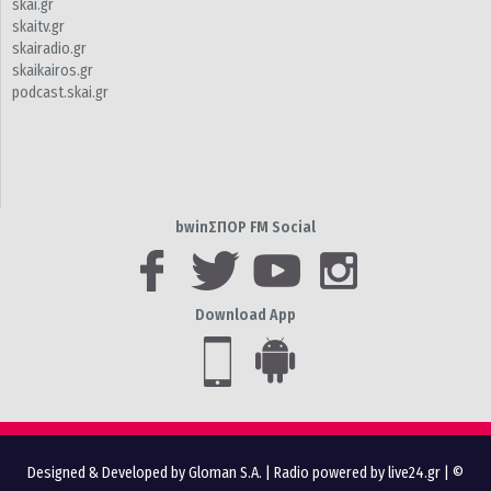
skai.gr
skaitv.gr
skairadio.gr
skaikairos.gr
podcast.skai.gr
bwinΣΠΟΡ FM Social
Download App
Designed & Developed by Gloman S.A.
|
Radio powered by live24.gr
| ©