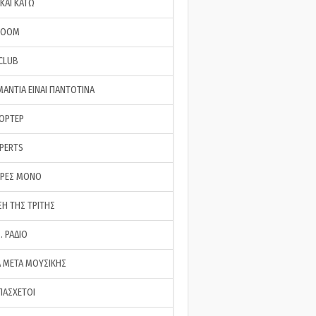
ΚΑΙ ΚΑΤΩ
ROOM
 CLUB
ΜΑΝΤΙΑ ΕΙΝΑΙ ΠΑΝΤΟΤΙΝΑ
ΠΟΡΤΕΡ
XPERTS
ΕΡΕΣ ΜΟΝΟ
ΣΗ ΤΗΣ ΤΡΙΤΗΣ
… ΡΑΔΙΟ
 ΜΕΤΑ ΜΟΥΣΙΚΗΣ
ΠΑΣΧΕΤΟΙ