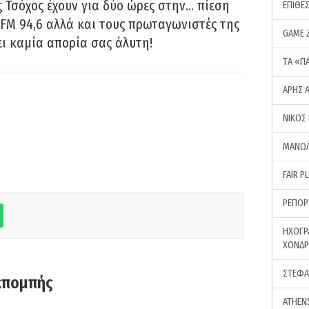
 Τσόχος έχουν για δύο ώρες στην… πίεση
ΕΠΙΘΕ
FM 94,6 αλλά και τους πρωταγωνιστές της
GAME 
ει καμία απορία σας άλυτη!
ΤA «Π
ΑΡΗΣ 
ΝΙΚΟΣ
ΜΑΝΩΛ
FAIR P
ΡΕΠΟΡ
ΗΧΟΓΡ
ΧΟΝΔ
ΣΤΕΦΑ
κπομπής
ATHEN