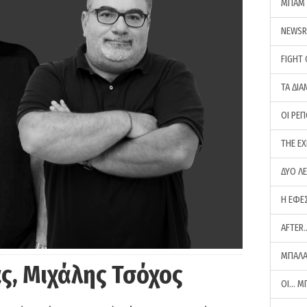
ΜΠΑΜ 
NEWS
FIGHT
ΤΑ ΔΙΑ
ΟΙ ΡΕ
THE E
ΔΥΟ Λ
Η ΕΦΕ
AFTER
ΜΠΑΛΑ
ς, Μιχάλης Τσόχος
ΟΙ… Μ