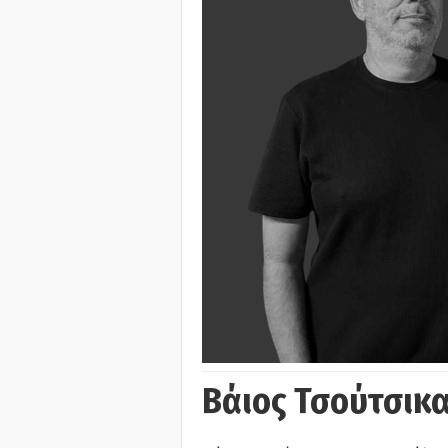
Βάιος Τσούτσικα