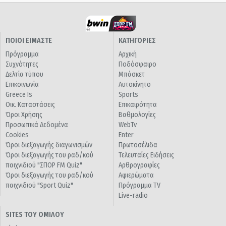
ΠΟΙΟΙ ΕΙΜΑΣΤΕ
ΚΑΤΗΓΟΡΙΕΣ
Πρόγραμμα
Αρχική
Συχνότητες
Ποδόσφαιρο
Δελτία τύπου
Μπάσκετ
Επικοινωνία
Αυτοκίνητο
Greece Is
Sports
Οικ. Καταστάσεις
Επικαιρότητα
Όροι Χρήσης
Βαθμολογίες
Προσωπικά Δεδομένα
WebTv
Cookies
Enter
Όροι διεξαγωγής διαγωνισμών
Πρωτοσέλιδα
Όροι διεξαγωγής του ραδ/κού
Τελευταίες Ειδήσεις
παιχνιδιού "ΣΠΟΡ FM Quiz"
Αρθρογραφίες
Όροι διεξαγωγής του ραδ/κού
Αφιερώματα
παιχνιδιού "Sport Quiz"
Πρόγραμμα TV
Live-radio
SITES ΤΟΥ ΟΜΙΛΟΥ