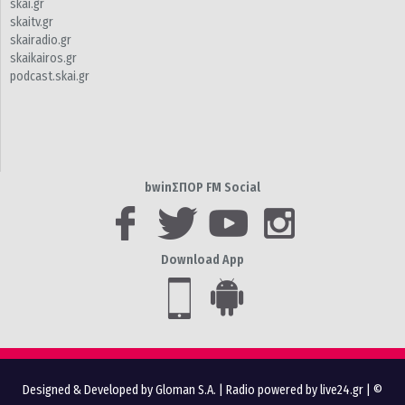
skai.gr
skaitv.gr
skairadio.gr
skaikairos.gr
podcast.skai.gr
bwinΣΠΟΡ FM Social
Download App
Designed & Developed by Gloman S.A.
|
Radio powered by live24.gr
| ©