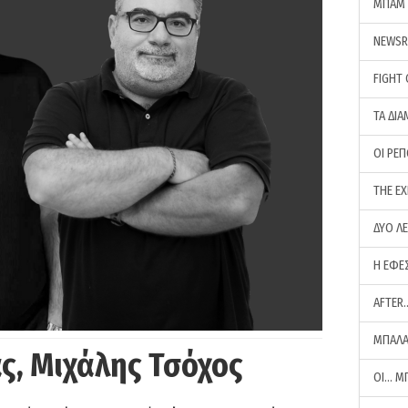
ΜΠΑΜ 
NEWS
FIGHT
ΤΑ ΔΙΑ
ΟΙ ΡΕ
THE E
ΔΥΟ Λ
Η ΕΦΕ
AFTER
ΜΠΑΛΑ
ς, Μιχάλης Τσόχος
ΟΙ… Μ