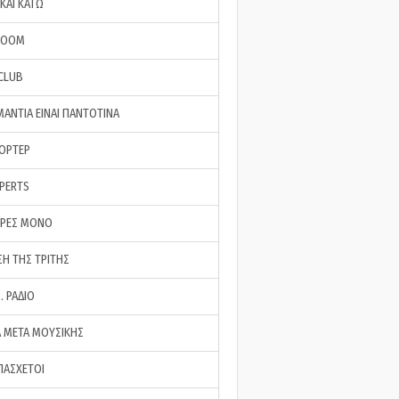
ΚΑΙ ΚΑΤΩ
ROOM
 CLUB
ΜΑΝΤΙΑ ΕΙΝΑΙ ΠΑΝΤΟΤΙΝΑ
ΠΟΡΤΕΡ
XPERTS
ΕΡΕΣ ΜΟΝΟ
ΣΗ ΤΗΣ ΤΡΙΤΗΣ
… ΡΑΔΙΟ
 ΜΕΤΑ ΜΟΥΣΙΚΗΣ
ΠΑΣΧΕΤΟΙ