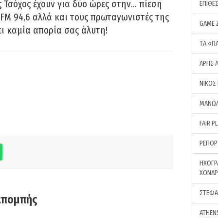
 Τσόχος έχουν για δύο ώρες στην… πίεση
ΕΠΙΘΕ
FM 94,6 αλλά και τους πρωταγωνιστές της
GAME 
ει καμία απορία σας άλυτη!
ΤA «Π
ΑΡΗΣ 
ΝΙΚΟΣ
ΜΑΝΩΛ
FAIR P
ΡΕΠΟΡ
ΗΧΟΓΡ
ΧΟΝΔ
ΣΤΕΦΑ
κπομπής
ATHEN