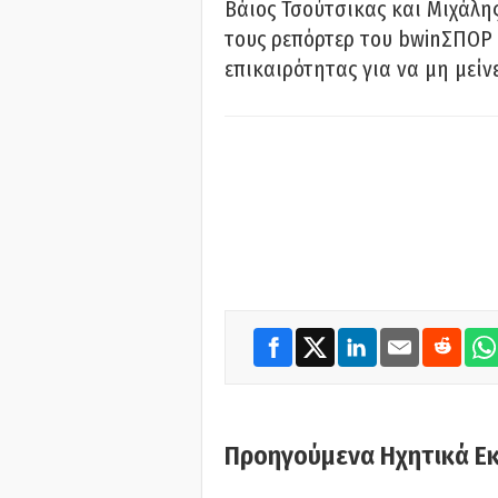
Βάιος Τσούτσικας και Μιχάλης
τους ρεπόρτερ του bwinΣΠΟΡ 
επικαιρότητας για να μη μείν
Προηγούμενα Ηχητικά Ε