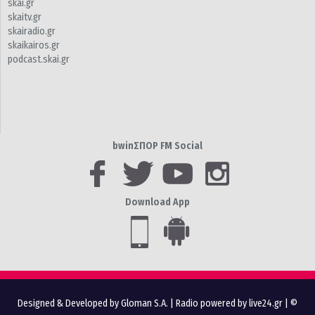
skai.gr
skaitv.gr
skairadio.gr
skaikairos.gr
podcast.skai.gr
bwinΣΠΟΡ FM Social
Download App
Designed & Developed by Gloman S.A.
|
Radio powered by live24.gr
| ©