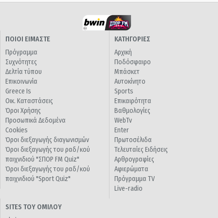
ΠΟΙΟΙ ΕΙΜΑΣΤΕ
ΚΑΤΗΓΟΡΙΕΣ
Πρόγραμμα
Αρχική
Συχνότητες
Ποδόσφαιρο
Δελτία τύπου
Μπάσκετ
Επικοινωνία
Αυτοκίνητο
Greece Is
Sports
Οικ. Καταστάσεις
Επικαιρότητα
Όροι Χρήσης
Βαθμολογίες
Προσωπικά Δεδομένα
WebTv
Cookies
Enter
Όροι διεξαγωγής διαγωνισμών
Πρωτοσέλιδα
Όροι διεξαγωγής του ραδ/κού
Τελευταίες Ειδήσεις
παιχνιδιού "ΣΠΟΡ FM Quiz"
Αρθρογραφίες
Όροι διεξαγωγής του ραδ/κού
Αφιερώματα
παιχνιδιού "Sport Quiz"
Πρόγραμμα TV
Live-radio
SITES ΤΟΥ ΟΜΙΛΟΥ