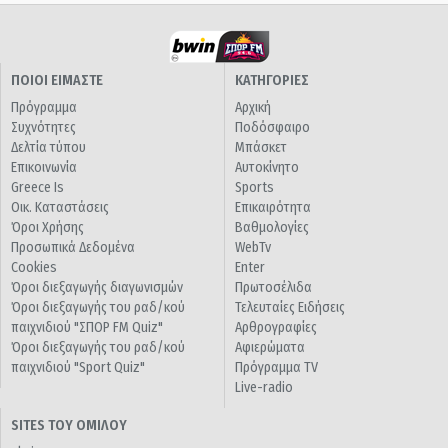
ΠΟΙΟΙ ΕΙΜΑΣΤΕ
ΚΑΤΗΓΟΡΙΕΣ
Πρόγραμμα
Αρχική
Συχνότητες
Ποδόσφαιρο
Δελτία τύπου
Μπάσκετ
Επικοινωνία
Αυτοκίνητο
Greece Is
Sports
Οικ. Καταστάσεις
Επικαιρότητα
Όροι Χρήσης
Βαθμολογίες
Προσωπικά Δεδομένα
WebTv
Cookies
Enter
Όροι διεξαγωγής διαγωνισμών
Πρωτοσέλιδα
Όροι διεξαγωγής του ραδ/κού
Τελευταίες Ειδήσεις
παιχνιδιού "ΣΠΟΡ FM Quiz"
Αρθρογραφίες
Όροι διεξαγωγής του ραδ/κού
Αφιερώματα
παιχνιδιού "Sport Quiz"
Πρόγραμμα TV
Live-radio
SITES ΤΟΥ ΟΜΙΛΟΥ