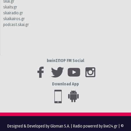
skai.gr
skaitv.gr
skairadio.gr
skaikairos.gr
podcast.skai.gr
bwinΣΠΟΡ FM Social
Download App
Designed & Developed by Gloman S.A.
|
Radio powered by live24.gr
| ©