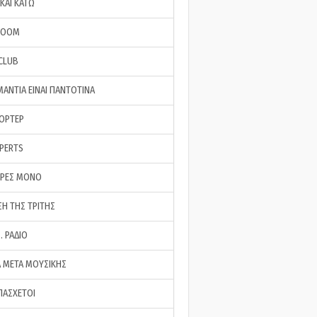
ΚΑΙ ΚΑΤΩ
ROOM
 CLUB
ΜΑΝΤΙΑ ΕΙΝΑΙ ΠΑΝΤΟΤΙΝΑ
ΠΟΡΤΕΡ
XPERTS
ΕΡΕΣ ΜΟΝΟ
ΣΗ ΤΗΣ ΤΡΙΤΗΣ
… ΡΑΔΙΟ
 ΜΕΤΑ ΜΟΥΣΙΚΗΣ
ΠΑΣΧΕΤΟΙ