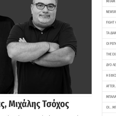
ΜΠΑΜ 
NEWS
FIGHT
ΤΑ ΔΙΑ
ΟΙ ΡΕ
THE E
ΔΥΟ Λ
Η ΕΦΕ
AFTER
ΜΠΑΛΑ
ς, Μιχάλης Τσόχος
ΟΙ… Μ