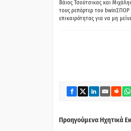
Βάιος Τσούτσικας και Μιχάλης
τους ρεπόρτερ του bwinΣΠΟΡ 
επικαιρότητας για να μη μείν
Προηγούμενα Ηχητικά Ε