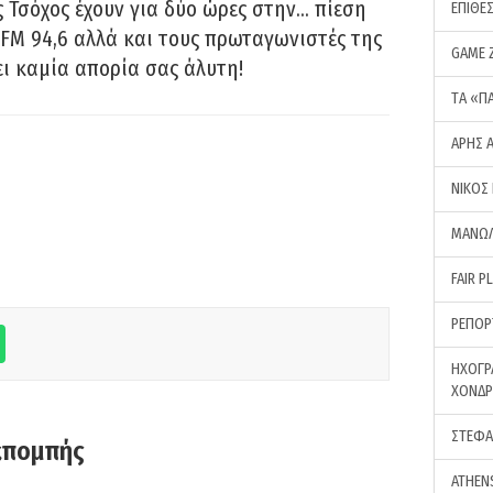
 Τσόχος έχουν για δύο ώρες στην… πίεση
ΕΠΙΘΕ
FM 94,6 αλλά και τους πρωταγωνιστές της
GAME 
ει καμία απορία σας άλυτη!
ΤA «Π
ΑΡΗΣ 
ΝΙΚΟΣ
ΜΑΝΩΛ
FAIR P
ΡΕΠΟΡ
ΗΧΟΓΡ
ΧΟΝΔ
ΣΤΕΦΑ
κπομπής
ATHEN