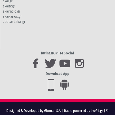
skai.gr
skaitv.gr
skairadio.gr
skaikairos.gr
podcast.skai.gr
bwinΣΠΟΡ FM Social
Download App
Designed & Developed by Gloman S.A.
|
Radio powered by live24.gr
| ©