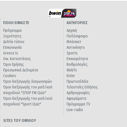
ΠΟΙΟΙ ΕΙΜΑΣΤΕ
ΚΑΤΗΓΟΡΙΕΣ
Πρόγραμμα
Αρχική
Συχνότητες
Ποδόσφαιρο
Δελτία τύπου
Μπάσκετ
Επικοινωνία
Αυτοκίνητο
Greece Is
Sports
Οικ. Καταστάσεις
Επικαιρότητα
Όροι Χρήσης
Βαθμολογίες
Προσωπικά Δεδομένα
WebTv
Cookies
Enter
Όροι διεξαγωγής διαγωνισμών
Πρωτοσέλιδα
Όροι διεξαγωγής του ραδ/κού
Τελευταίες Ειδήσεις
παιχνιδιού "ΣΠΟΡ FM Quiz"
Αρθρογραφίες
Όροι διεξαγωγής του ραδ/κού
Αφιερώματα
παιχνιδιού "Sport Quiz"
Πρόγραμμα TV
Live-radio
SITES ΤΟΥ ΟΜΙΛΟΥ