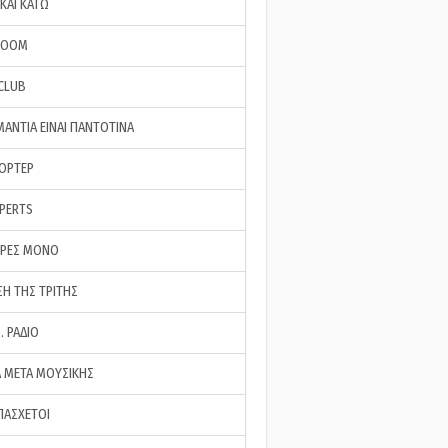
ΚΑΙ ΚΑΤΩ
ROOM
 CLUB
ΜΑΝΤΙΑ ΕΙΝΑΙ ΠΑΝΤΟΤΙΝΑ
ΠΟΡΤΕΡ
XPERTS
ΕΡΕΣ ΜΟΝΟ
ΣΗ ΤΗΣ ΤΡΙΤΗΣ
… ΡΑΔΙΟ
 ΜΕΤΑ ΜΟΥΣΙΚΗΣ
ΠΑΣΧΕΤΟΙ