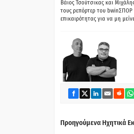
Βάιος Τσούτσικας και Μιχάλης
τους ρεπόρτερ του bwinΣΠΟΡ 
επικαιρότητας για να μη μείν
Προηγούμενα Ηχητικά Ε