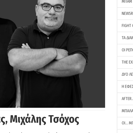
ΜΠΑΜ 
NEWS
FIGHT
ΤΑ ΔΙΑ
ΟΙ ΡΕ
THE E
ΔΥΟ Λ
Η ΕΦΕ
AFTER
ΜΠΑΛΑ
ς, Μιχάλης Τσόχος
ΟΙ… Μ