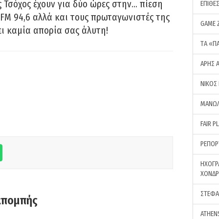
 Τσόχος έχουν για δύο ώρες στην… πίεση
ΕΠΙΘΕ
FM 94,6 αλλά και τους πρωταγωνιστές της
GAME 
ει καμία απορία σας άλυτη!
ΤA «Π
ΑΡΗΣ 
ΝΙΚΟΣ
ΜΑΝΩΛ
FAIR P
ΡΕΠΟΡ
ΗΧΟΓΡ
ΧΟΝΔ
ΣΤΕΦΑ
κπομπής
ATHEN