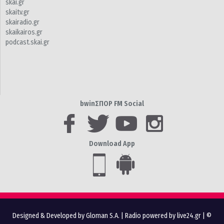
skai.gr
skaitv.gr
skairadio.gr
skaikairos.gr
podcast.skai.gr
bwinΣΠΟΡ FM Social
Download App
Designed & Developed by Gloman S.A.
|
Radio powered by live24.gr
| ©