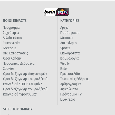
ΠΟΙΟΙ ΕΙΜΑΣΤΕ
ΚΑΤΗΓΟΡΙΕΣ
Πρόγραμμα
Αρχική
Συχνότητες
Ποδόσφαιρο
Δελτία τύπου
Μπάσκετ
Επικοινωνία
Αυτοκίνητο
Greece Is
Sports
Οικ. Καταστάσεις
Επικαιρότητα
Όροι Χρήσης
Βαθμολογίες
Προσωπικά Δεδομένα
WebTv
Cookies
Enter
Όροι διεξαγωγής διαγωνισμών
Πρωτοσέλιδα
Όροι διεξαγωγής του ραδ/κού
Τελευταίες Ειδήσεις
παιχνιδιού "ΣΠΟΡ FM Quiz"
Αρθρογραφίες
Όροι διεξαγωγής του ραδ/κού
Αφιερώματα
παιχνιδιού "Sport Quiz"
Πρόγραμμα TV
Live-radio
SITES ΤΟΥ ΟΜΙΛΟΥ