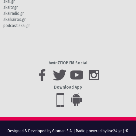
skai.gr
skaitv.gr
skairadio.gr
skaikairos.gr
podcast.skai.gr
bwinΣΠΟΡ FM Social
Download App
Designed & Developed by Gloman S.A.
|
Radio powered by live24.gr
| ©