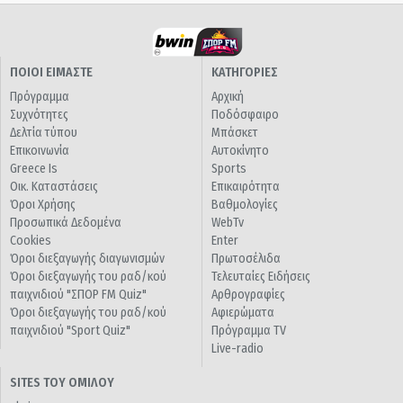
ΠΟΙΟΙ ΕΙΜΑΣΤΕ
ΚΑΤΗΓΟΡΙΕΣ
Πρόγραμμα
Αρχική
Συχνότητες
Ποδόσφαιρο
Δελτία τύπου
Μπάσκετ
Επικοινωνία
Αυτοκίνητο
Greece Is
Sports
Οικ. Καταστάσεις
Επικαιρότητα
Όροι Χρήσης
Βαθμολογίες
Προσωπικά Δεδομένα
WebTv
Cookies
Enter
Όροι διεξαγωγής διαγωνισμών
Πρωτοσέλιδα
Όροι διεξαγωγής του ραδ/κού
Τελευταίες Ειδήσεις
παιχνιδιού "ΣΠΟΡ FM Quiz"
Αρθρογραφίες
Όροι διεξαγωγής του ραδ/κού
Αφιερώματα
παιχνιδιού "Sport Quiz"
Πρόγραμμα TV
Live-radio
SITES ΤΟΥ ΟΜΙΛΟΥ