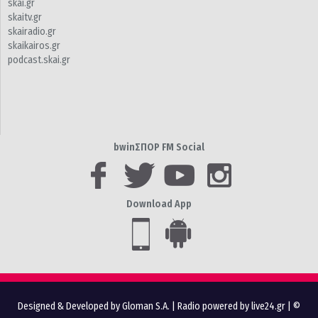
skai.gr
skaitv.gr
skairadio.gr
skaikairos.gr
podcast.skai.gr
bwinΣΠΟΡ FM Social
Download App
Designed & Developed by Gloman S.A.
|
Radio powered by live24.gr
| ©