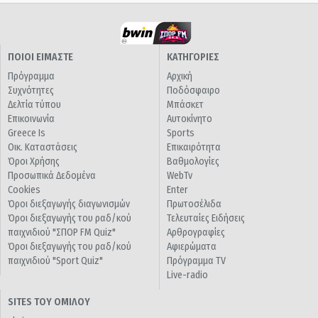
ΠΟΙΟΙ ΕΙΜΑΣΤΕ
ΚΑΤΗΓΟΡΙΕΣ
Πρόγραμμα
Αρχική
Συχνότητες
Ποδόσφαιρο
Δελτία τύπου
Μπάσκετ
Επικοινωνία
Αυτοκίνητο
Greece Is
Sports
Οικ. Καταστάσεις
Επικαιρότητα
Όροι Χρήσης
Βαθμολογίες
Προσωπικά Δεδομένα
WebTv
Cookies
Enter
Όροι διεξαγωγής διαγωνισμών
Πρωτοσέλιδα
Όροι διεξαγωγής του ραδ/κού
Τελευταίες Ειδήσεις
παιχνιδιού "ΣΠΟΡ FM Quiz"
Αρθρογραφίες
Όροι διεξαγωγής του ραδ/κού
Αφιερώματα
παιχνιδιού "Sport Quiz"
Πρόγραμμα TV
Live-radio
SITES ΤΟΥ ΟΜΙΛΟΥ