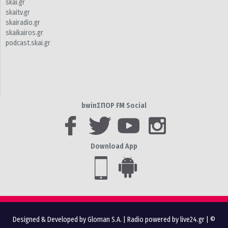
skai.gr
skaitv.gr
skairadio.gr
skaikairos.gr
podcast.skai.gr
bwinΣΠΟΡ FM Social
Download App
Designed & Developed by Gloman S.A.
|
Radio powered by live24.gr
| ©