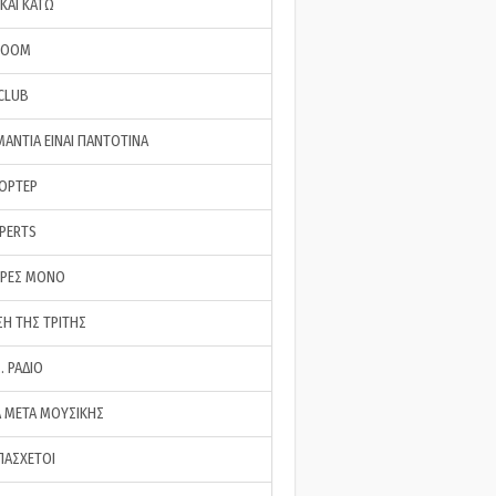
ΚΑΙ ΚΑΤΩ
ROOM
 CLUB
ΜΑΝΤΙΑ ΕΙΝΑΙ ΠΑΝΤΟΤΙΝΑ
ΠΟΡΤΕΡ
XPERTS
ΕΡΕΣ ΜΟΝΟ
ΣΗ ΤΗΣ ΤΡΙΤΗΣ
… ΡΑΔΙΟ
 ΜΕΤΑ ΜΟΥΣΙΚΗΣ
ΠΑΣΧΕΤΟΙ