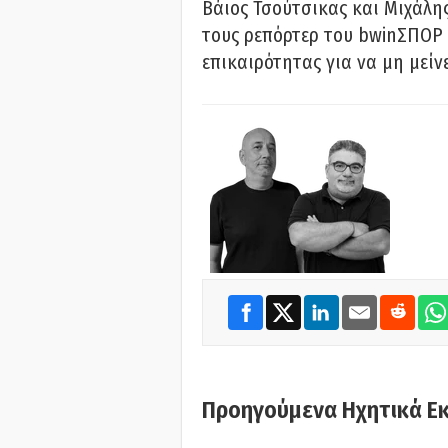
Βάιος Τσούτσικας και Μιχάλης
τους ρεπόρτερ του bwinΣΠΟΡ 
επικαιρότητας για να μη μείν
Προηγούμενα Ηχητικά Ε