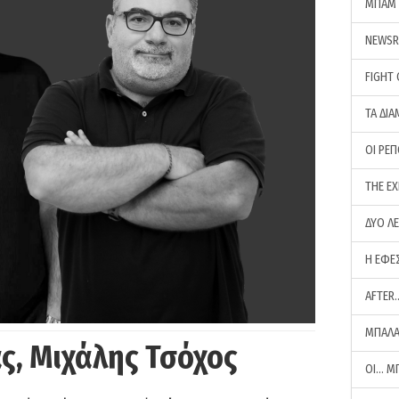
ΜΠΑΜ 
NEWS
FIGHT
ΤΑ ΔΙΑ
ΟΙ ΡΕ
THE E
ΔΥΟ Λ
Η ΕΦΕ
AFTER
ΜΠΑΛΑ
ς, Μιχάλης Τσόχος
ΟΙ… Μ