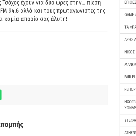
 Τσόχος έχουν για δύο ώρες στην… πίεση
ΕΠΙΘΕ
FM 94,6 αλλά και τους πρωταγωνιστές της
GAME 
ει καμία απορία σας άλυτη!
ΤA «Π
ΑΡΗΣ 
ΝΙΚΟΣ
ΜΑΝΩΛ
FAIR P
ΡΕΠΟΡ
ΗΧΟΓΡ
ΧΟΝΔ
ΣΤΕΦΑ
κπομπής
ATHEN