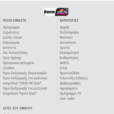
ΠΟΙΟΙ ΕΙΜΑΣΤΕ
ΚΑΤΗΓΟΡΙΕΣ
Πρόγραμμα
Αρχική
Συχνότητες
Ποδόσφαιρο
Δελτία τύπου
Μπάσκετ
Επικοινωνία
Αυτοκίνητο
Greece Is
Sports
Οικ. Καταστάσεις
Επικαιρότητα
Όροι Χρήσης
Βαθμολογίες
Προσωπικά Δεδομένα
WebTv
Cookies
Enter
Όροι διεξαγωγής διαγωνισμών
Πρωτοσέλιδα
Όροι διεξαγωγής του ραδ/κού
Τελευταίες Ειδήσεις
παιχνιδιού "ΣΠΟΡ FM Quiz"
Αρθρογραφίες
Όροι διεξαγωγής του ραδ/κού
Αφιερώματα
παιχνιδιού "Sport Quiz"
Πρόγραμμα TV
Live-radio
SITES ΤΟΥ ΟΜΙΛΟΥ