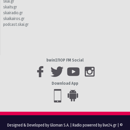
skai.gr
skaitv.gr
skairadio.gr
skaikairos.gr
podcast.skai.gr
bwinΣΠΟΡ FM Social
Download App
Designed & Developed by Gloman S.A.
|
Radio powered by live24.gr
| ©