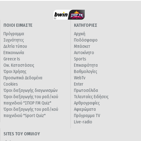
ΠΟΙΟΙ ΕΙΜΑΣΤΕ
ΚΑΤΗΓΟΡΙΕΣ
Πρόγραμμα
Αρχική
Συχνότητες
Ποδόσφαιρο
Δελτία τύπου
Μπάσκετ
Επικοινωνία
Αυτοκίνητο
Greece Is
Sports
Οικ. Καταστάσεις
Επικαιρότητα
Όροι Χρήσης
Βαθμολογίες
Προσωπικά Δεδομένα
WebTv
Cookies
Enter
Όροι διεξαγωγής διαγωνισμών
Πρωτοσέλιδα
Όροι διεξαγωγής του ραδ/κού
Τελευταίες Ειδήσεις
παιχνιδιού "ΣΠΟΡ FM Quiz"
Αρθρογραφίες
Όροι διεξαγωγής του ραδ/κού
Αφιερώματα
παιχνιδιού "Sport Quiz"
Πρόγραμμα TV
Live-radio
SITES ΤΟΥ ΟΜΙΛΟΥ