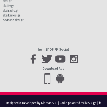
skai.gr
skaitv.gr
skairadio.gr
skaikairos.gr
podcast.skai.gr
bwinΣΠΟΡ FM Social
Download App
Designed & Developed by Gloman S.A.
|
Radio powered by live24.gr
| ©