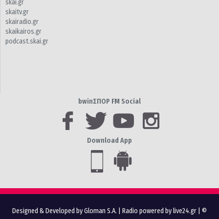
skai.gr
skaitv.gr
skairadio.gr
skaikairos.gr
podcast.skai.gr
bwinΣΠΟΡ FM Social
Download App
Designed & Developed by Gloman S.A.
|
Radio powered by live24.gr
| ©