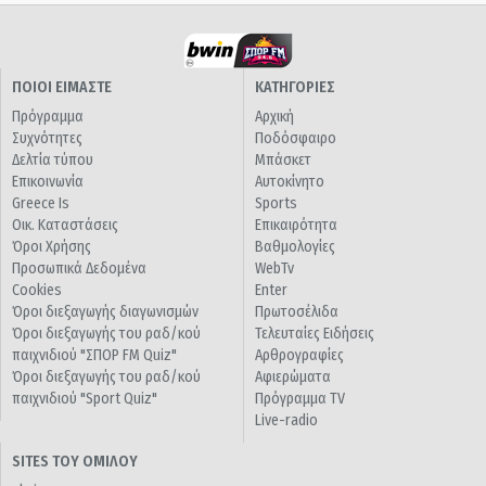
ΠΟΙΟΙ ΕΙΜΑΣΤΕ
ΚΑΤΗΓΟΡΙΕΣ
Πρόγραμμα
Αρχική
Συχνότητες
Ποδόσφαιρο
Δελτία τύπου
Μπάσκετ
Επικοινωνία
Αυτοκίνητο
Greece Is
Sports
Οικ. Καταστάσεις
Επικαιρότητα
Όροι Χρήσης
Βαθμολογίες
Προσωπικά Δεδομένα
WebTv
Cookies
Enter
Όροι διεξαγωγής διαγωνισμών
Πρωτοσέλιδα
Όροι διεξαγωγής του ραδ/κού
Τελευταίες Ειδήσεις
παιχνιδιού "ΣΠΟΡ FM Quiz"
Αρθρογραφίες
Όροι διεξαγωγής του ραδ/κού
Αφιερώματα
παιχνιδιού "Sport Quiz"
Πρόγραμμα TV
Live-radio
SITES ΤΟΥ ΟΜΙΛΟΥ