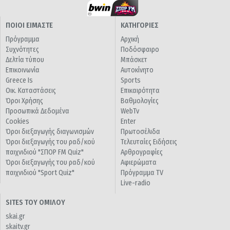
ΠΟΙΟΙ ΕΙΜΑΣΤΕ
ΚΑΤΗΓΟΡΙΕΣ
Πρόγραμμα
Αρχική
Συχνότητες
Ποδόσφαιρο
Δελτία τύπου
Μπάσκετ
Επικοινωνία
Αυτοκίνητο
Greece Is
Sports
Οικ. Καταστάσεις
Επικαιρότητα
Όροι Χρήσης
Βαθμολογίες
Προσωπικά Δεδομένα
WebTv
Cookies
Enter
Όροι διεξαγωγής διαγωνισμών
Πρωτοσέλιδα
Όροι διεξαγωγής του ραδ/κού
Τελευταίες Ειδήσεις
παιχνιδιού "ΣΠΟΡ FM Quiz"
Αρθρογραφίες
Όροι διεξαγωγής του ραδ/κού
Αφιερώματα
παιχνιδιού "Sport Quiz"
Πρόγραμμα TV
Live-radio
SITES ΤΟΥ ΟΜΙΛΟΥ
skai.gr
skaitv.gr