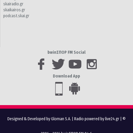
skairadio.gr
skaikairos.gr
podcast.skai.gr
bwinΣΠΟΡ FM Social
Download App
Designed & Developed by Gloman S.A.
|
Radio powered by live24.gr
| ©