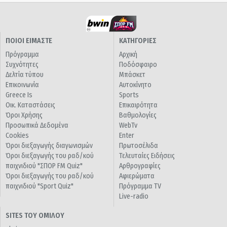
ΠΟΙΟΙ ΕΙΜΑΣΤΕ
ΚΑΤΗΓΟΡΙΕΣ
Πρόγραμμα
Αρχική
Συχνότητες
Ποδόσφαιρο
Δελτία τύπου
Μπάσκετ
Επικοινωνία
Αυτοκίνητο
Greece Is
Sports
Οικ. Καταστάσεις
Επικαιρότητα
Όροι Χρήσης
Βαθμολογίες
Προσωπικά Δεδομένα
WebTv
Cookies
Enter
Όροι διεξαγωγής διαγωνισμών
Πρωτοσέλιδα
Όροι διεξαγωγής του ραδ/κού
Τελευταίες Ειδήσεις
παιχνιδιού "ΣΠΟΡ FM Quiz"
Αρθρογραφίες
Όροι διεξαγωγής του ραδ/κού
Αφιερώματα
παιχνιδιού "Sport Quiz"
Πρόγραμμα TV
Live-radio
SITES ΤΟΥ ΟΜΙΛΟΥ