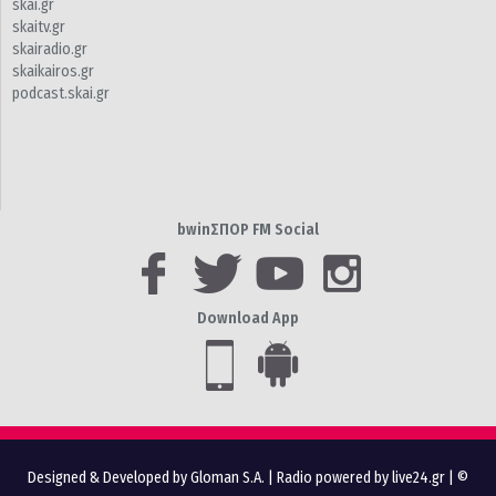
skai.gr
skaitv.gr
skairadio.gr
skaikairos.gr
podcast.skai.gr
bwinΣΠΟΡ FM Social
Download App
Designed & Developed by Gloman S.A.
|
Radio powered by live24.gr
| ©