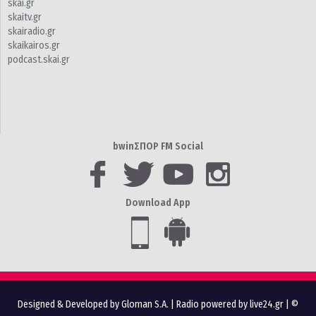
skai.gr
skaitv.gr
skairadio.gr
skaikairos.gr
podcast.skai.gr
bwinΣΠΟΡ FM Social
Download App
Designed & Developed by Gloman S.A.
|
Radio powered by live24.gr
| ©