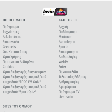
ΠΟΙΟΙ ΕΙΜΑΣΤΕ
ΚΑΤΗΓΟΡΙΕΣ
Πρόγραμμα
Αρχική
Συχνότητες
Ποδόσφαιρο
Δελτία τύπου
Μπάσκετ
Επικοινωνία
Αυτοκίνητο
Greece Is
Sports
Οικ. Καταστάσεις
Επικαιρότητα
Όροι Χρήσης
Βαθμολογίες
Προσωπικά Δεδομένα
WebTv
Cookies
Enter
Όροι διεξαγωγής διαγωνισμών
Πρωτοσέλιδα
Όροι διεξαγωγής του ραδ/κού
Τελευταίες Ειδήσεις
παιχνιδιού "ΣΠΟΡ FM Quiz"
Αρθρογραφίες
Όροι διεξαγωγής του ραδ/κού
Αφιερώματα
παιχνιδιού "Sport Quiz"
Πρόγραμμα TV
Live-radio
SITES ΤΟΥ ΟΜΙΛΟΥ