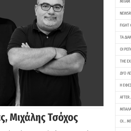
ΜΠΑΜ 
NEWS
FIGHT
ΤΑ ΔΙΑ
ΟΙ ΡΕ
THE E
ΔΥΟ Λ
Η ΕΦΕ
AFTER
ΜΠΑΛΑ
ς, Μιχάλης Τσόχος
ΟΙ… Μ