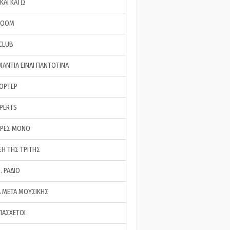
ΚΑΙ ΚΑΤΩ
ROOM
 CLUB
ΜΑΝΤΙΑ ΕΙΝΑΙ ΠΑΝΤΟΤΙΝΑ
ΠΟΡΤΕΡ
XPERTS
ΕΡΕΣ ΜΟΝΟ
ΣΗ ΤΗΣ ΤΡΙΤΗΣ
… ΡΑΔΙΟ
 ΜΕΤΑ ΜΟΥΣΙΚΗΣ
ΠΑΣΧΕΤΟΙ