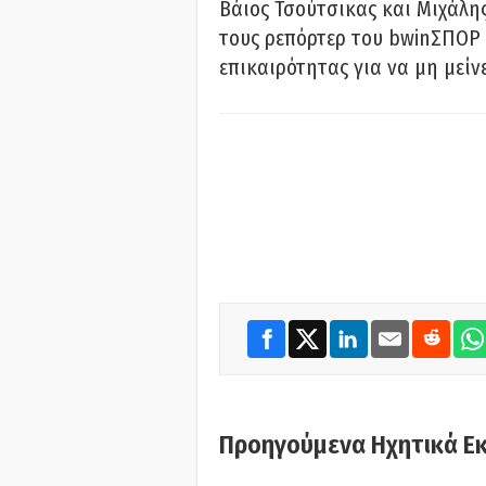
Βάιος Τσούτσικας και Μιχάλης
τους ρεπόρτερ του bwinΣΠΟΡ 
επικαιρότητας για να μη μείν
Προηγούμενα Ηχητικά Ε