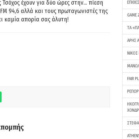
 Τσόχος έχουν για δύο ώρες στην… πίεση
ΕΠΙΘΕ
FM 94,6 αλλά και τους πρωταγωνιστές της
GAME 
ει καμία απορία σας άλυτη!
ΤA «Π
ΑΡΗΣ 
ΝΙΚΟΣ
ΜΑΝΩΛ
FAIR P
ΡΕΠΟΡ
ΗΧΟΓΡ
ΧΟΝΔ
ΣΤΕΦΑ
κπομπής
ATHEN