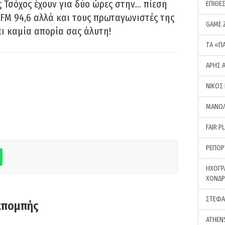
 Τσόχος έχουν για δύο ώρες στην… πίεση
ΕΠΙΘΕ
FM 94,6 αλλά και τους πρωταγωνιστές της
GAME 
ει καμία απορία σας άλυτη!
ΤA «Π
ΑΡΗΣ 
ΝΙΚΟΣ
ΜΑΝΩΛ
FAIR P
ΡΕΠΟΡ
ΗΧΟΓΡ
ΧΟΝΔ
ΣΤΕΦΑ
κπομπής
ATHEN