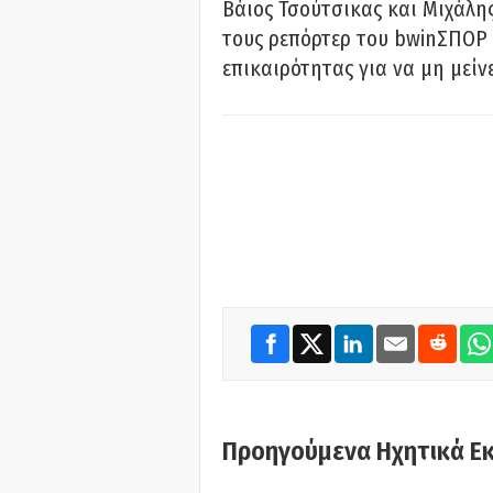
Βάιος Τσούτσικας και Μιχάλης
τους ρεπόρτερ του bwinΣΠΟΡ 
επικαιρότητας για να μη μείν
Προηγούμενα Ηχητικά Ε