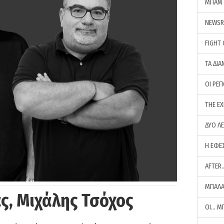
ΜΠΑΜ 
NEWS
FIGHT
ΤΑ ΔΙΑ
ΟΙ ΡΕ
THE E
ΔΥΟ Λ
Η ΕΦΕ
AFTER
ΜΠΑΛΑ
ς, Μιχάλης Τσόχος
ΟΙ… Μ