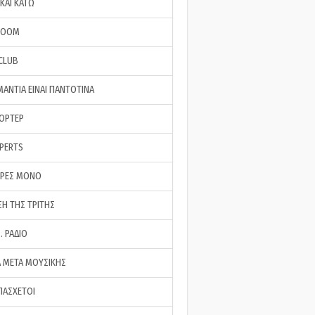
ΚΑΙ ΚΑΤΩ
ROOM
 CLUB
ΜΑΝΤΙΑ ΕΙΝΑΙ ΠΑΝΤΟΤΙΝΑ
ΠΟΡΤΕΡ
XPERTS
ΕΡΕΣ ΜΟΝΟ
ΣΗ ΤΗΣ ΤΡΙΤΗΣ
… ΡΑΔΙΟ
 ΜΕΤΑ ΜΟΥΣΙΚΗΣ
ΠΑΣΧΕΤΟΙ