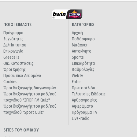
ΠΟΙΟΙ ΕΙΜΑΣΤΕ
ΚΑΤΗΓΟΡΙΕΣ
Πρόγραμμα
Αρχική
Συχνότητες
Ποδόσφαιρο
Δελτία τύπου
Μπάσκετ
Επικοινωνία
Αυτοκίνητο
Greece Is
Sports
Οικ. Καταστάσεις
Επικαιρότητα
Όροι Χρήσης
Βαθμολογίες
Προσωπικά Δεδομένα
WebTv
Cookies
Enter
Όροι διεξαγωγής διαγωνισμών
Πρωτοσέλιδα
Όροι διεξαγωγής του ραδ/κού
Τελευταίες Ειδήσεις
παιχνιδιού "ΣΠΟΡ FM Quiz"
Αρθρογραφίες
Όροι διεξαγωγής του ραδ/κού
Αφιερώματα
παιχνιδιού "Sport Quiz"
Πρόγραμμα TV
Live-radio
SITES ΤΟΥ ΟΜΙΛΟΥ