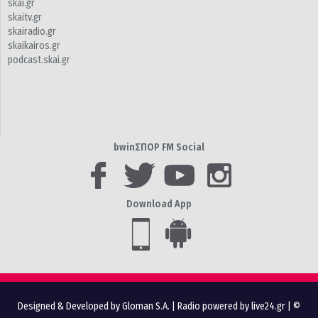
skai.gr
skaitv.gr
skairadio.gr
skaikairos.gr
podcast.skai.gr
bwinΣΠΟΡ FM Social
Download App
Designed & Developed by Gloman S.A.
|
Radio powered by live24.gr
| ©