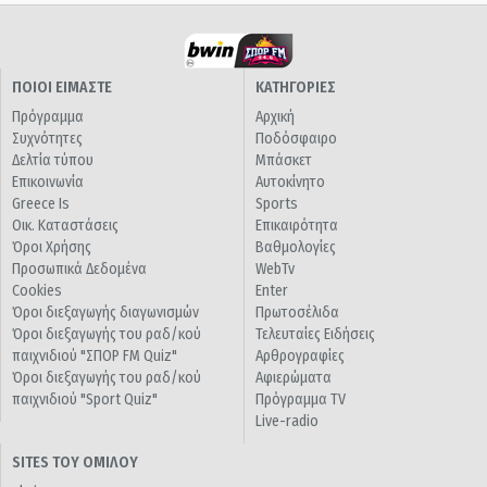
ΠΟΙΟΙ ΕΙΜΑΣΤΕ
ΚΑΤΗΓΟΡΙΕΣ
Πρόγραμμα
Αρχική
Συχνότητες
Ποδόσφαιρο
Δελτία τύπου
Μπάσκετ
Επικοινωνία
Αυτοκίνητο
Greece Is
Sports
Οικ. Καταστάσεις
Επικαιρότητα
Όροι Χρήσης
Βαθμολογίες
Προσωπικά Δεδομένα
WebTv
Cookies
Enter
Όροι διεξαγωγής διαγωνισμών
Πρωτοσέλιδα
Όροι διεξαγωγής του ραδ/κού
Τελευταίες Ειδήσεις
παιχνιδιού "ΣΠΟΡ FM Quiz"
Αρθρογραφίες
Όροι διεξαγωγής του ραδ/κού
Αφιερώματα
παιχνιδιού "Sport Quiz"
Πρόγραμμα TV
Live-radio
SITES ΤΟΥ ΟΜΙΛΟΥ