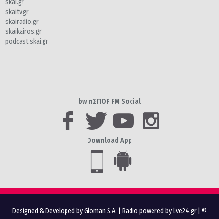
skai.gr
skaitv.gr
skairadio.gr
skaikairos.gr
podcast.skai.gr
bwinΣΠΟΡ FM Social
Download App
Designed & Developed by Gloman S.A.
|
Radio powered by live24.gr
| ©