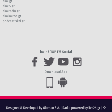
skai.gr
skaitv.gr
skairadio.gr
skaikairos.gr
podcast.skai.gr
bwinΣΠΟΡ FM Social
Download App
Designed & Developed by Gloman S.A.
|
Radio powered by live24.gr
| ©