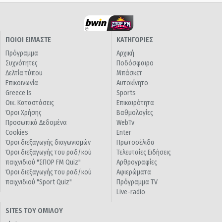
ΠΟΙΟΙ ΕΙΜΑΣΤΕ
ΚΑΤΗΓΟΡΙΕΣ
Πρόγραμμα
Αρχική
Συχνότητες
Ποδόσφαιρο
Δελτία τύπου
Μπάσκετ
Επικοινωνία
Αυτοκίνητο
Greece Is
Sports
Οικ. Καταστάσεις
Επικαιρότητα
Όροι Χρήσης
Βαθμολογίες
Προσωπικά Δεδομένα
WebTv
Cookies
Enter
Όροι διεξαγωγής διαγωνισμών
Πρωτοσέλιδα
Όροι διεξαγωγής του ραδ/κού
Τελευταίες Ειδήσεις
παιχνιδιού "ΣΠΟΡ FM Quiz"
Αρθρογραφίες
Όροι διεξαγωγής του ραδ/κού
Αφιερώματα
παιχνιδιού "Sport Quiz"
Πρόγραμμα TV
Live-radio
SITES ΤΟΥ ΟΜΙΛΟΥ