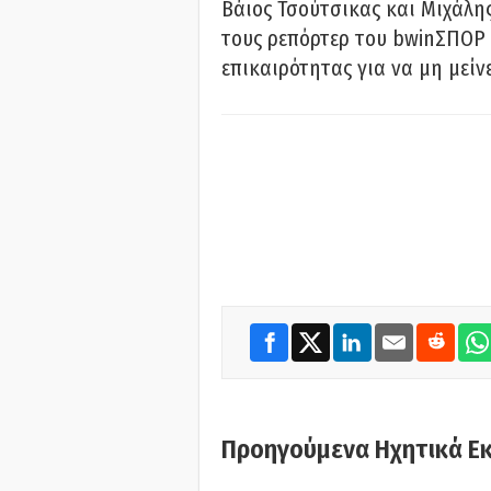
Βάιος Τσούτσικας και Μιχάλης
τους ρεπόρτερ του bwinΣΠΟΡ 
επικαιρότητας για να μη μείν
Προηγούμενα Ηχητικά Ε