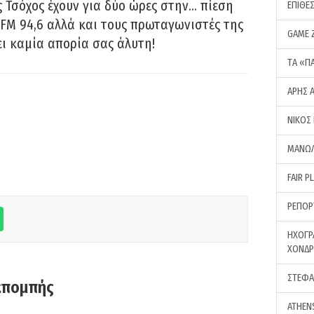
 Τσόχος έχουν για δύο ώρες στην… πίεση
ΕΠΙΘΕ
FM 94,6 αλλά και τους πρωταγωνιστές της
GAME 
ει καμία απορία σας άλυτη!
ΤA «Π
ΑΡΗΣ 
ΝΙΚΟΣ
ΜΑΝΩΛ
FAIR P
ΡΕΠΟΡ
ΗΧΟΓΡ
ΧΟΝΔ
ΣΤΕΦΑ
κπομπής
ATHEN