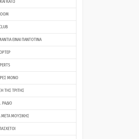
ΚΑΙ ΚΑΤΩ
ROOM
 CLUB
ΜΑΝΤΙΑ ΕΙΝΑΙ ΠΑΝΤΟΤΙΝΑ
ΠΟΡΤΕΡ
XPERTS
ΕΡΕΣ ΜΟΝΟ
ΣΗ ΤΗΣ ΤΡΙΤΗΣ
… ΡΑΔΙΟ
 ΜΕΤΑ ΜΟΥΣΙΚΗΣ
ΠΑΣΧΕΤΟΙ