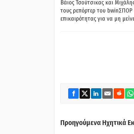
Βάιος Τσούτσικας και Μιχάλης
τους ρεπόρτερ του bwinΣΠΟΡ 
επικαιρότητας για να μη μείν
Προηγούμενα Ηχητικά Ε