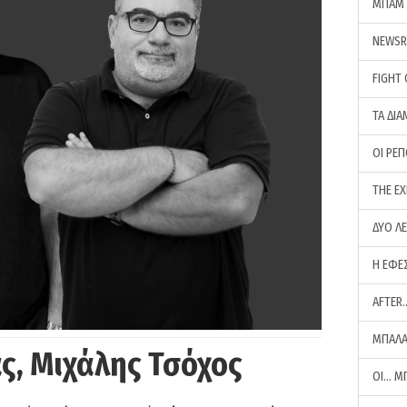
ΜΠΑΜ 
NEWS
FIGHT
ΤΑ ΔΙΑ
ΟΙ ΡΕ
THE E
ΔΥΟ Λ
Η ΕΦΕ
AFTER
ΜΠΑΛΑ
ς, Μιχάλης Τσόχος
ΟΙ… Μ