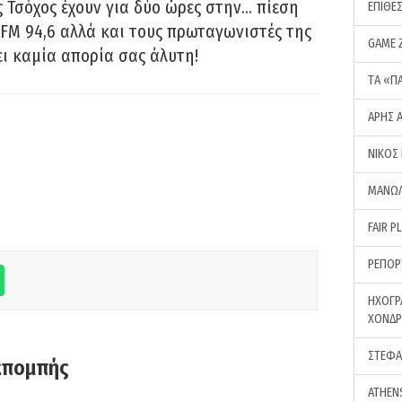
 Τσόχος έχουν για δύο ώρες στην… πίεση
ΕΠΙΘΕ
FM 94,6 αλλά και τους πρωταγωνιστές της
GAME 
ει καμία απορία σας άλυτη!
ΤA «Π
ΑΡΗΣ 
ΝΙΚΟΣ
ΜΑΝΩΛ
FAIR P
ΡΕΠΟΡ
ΗΧΟΓΡ
ΧΟΝΔ
ΣΤΕΦΑ
κπομπής
ATHEN