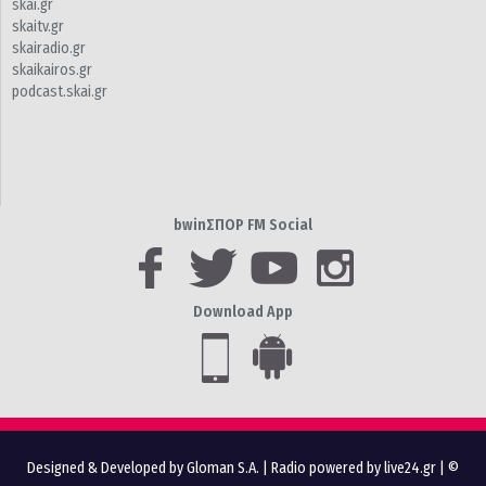
skai.gr
skaitv.gr
skairadio.gr
skaikairos.gr
podcast.skai.gr
bwinΣΠΟΡ FM Social
Download App
Designed & Developed by Gloman S.A.
|
Radio powered by live24.gr
| ©