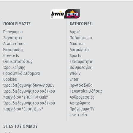
ΠΟΙΟΙ ΕΙΜΑΣΤΕ
ΚΑΤΗΓΟΡΙΕΣ
Πρόγραμμα
Αρχική
Συχνότητες
Ποδόσφαιρο
Δελτία τύπου
Μπάσκετ
Επικοινωνία
Αυτοκίνητο
Greece Is
Sports
Οικ. Καταστάσεις
Επικαιρότητα
Όροι Χρήσης
Βαθμολογίες
Προσωπικά Δεδομένα
WebTv
Cookies
Enter
Όροι διεξαγωγής διαγωνισμών
Πρωτοσέλιδα
Όροι διεξαγωγής του ραδ/κού
Τελευταίες Ειδήσεις
παιχνιδιού "ΣΠΟΡ FM Quiz"
Αρθρογραφίες
Όροι διεξαγωγής του ραδ/κού
Αφιερώματα
παιχνιδιού "Sport Quiz"
Πρόγραμμα TV
Live-radio
SITES ΤΟΥ ΟΜΙΛΟΥ