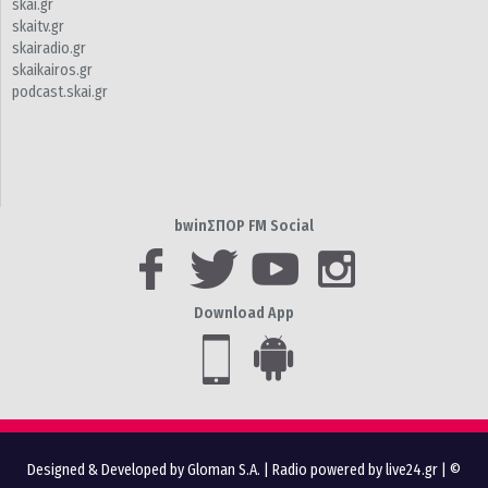
skai.gr
skaitv.gr
skairadio.gr
skaikairos.gr
podcast.skai.gr
bwinΣΠΟΡ FM Social
Download App
Designed & Developed by Gloman S.A.
|
Radio powered by live24.gr
| ©