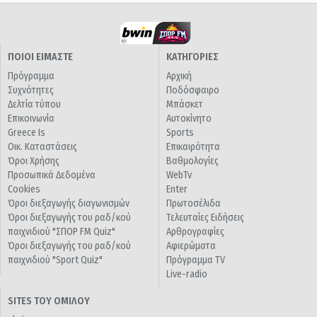
ΠΟΙΟΙ ΕΙΜΑΣΤΕ
ΚΑΤΗΓΟΡΙΕΣ
Πρόγραμμα
Αρχική
Συχνότητες
Ποδόσφαιρο
Δελτία τύπου
Μπάσκετ
Επικοινωνία
Αυτοκίνητο
Greece Is
Sports
Οικ. Καταστάσεις
Επικαιρότητα
Όροι Χρήσης
Βαθμολογίες
Προσωπικά Δεδομένα
WebTv
Cookies
Enter
Όροι διεξαγωγής διαγωνισμών
Πρωτοσέλιδα
Όροι διεξαγωγής του ραδ/κού
Τελευταίες Ειδήσεις
παιχνιδιού "ΣΠΟΡ FM Quiz"
Αρθρογραφίες
Όροι διεξαγωγής του ραδ/κού
Αφιερώματα
παιχνιδιού "Sport Quiz"
Πρόγραμμα TV
Live-radio
SITES ΤΟΥ ΟΜΙΛΟΥ