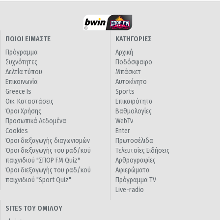
ΠΟΙΟΙ ΕΙΜΑΣΤΕ
ΚΑΤΗΓΟΡΙΕΣ
Πρόγραμμα
Αρχική
Συχνότητες
Ποδόσφαιρο
Δελτία τύπου
Μπάσκετ
Επικοινωνία
Αυτοκίνητο
Greece Is
Sports
Οικ. Καταστάσεις
Επικαιρότητα
Όροι Χρήσης
Βαθμολογίες
Προσωπικά Δεδομένα
WebTv
Cookies
Enter
Όροι διεξαγωγής διαγωνισμών
Πρωτοσέλιδα
Όροι διεξαγωγής του ραδ/κού
Τελευταίες Ειδήσεις
παιχνιδιού "ΣΠΟΡ FM Quiz"
Αρθρογραφίες
Όροι διεξαγωγής του ραδ/κού
Αφιερώματα
παιχνιδιού "Sport Quiz"
Πρόγραμμα TV
Live-radio
SITES ΤΟΥ ΟΜΙΛΟΥ