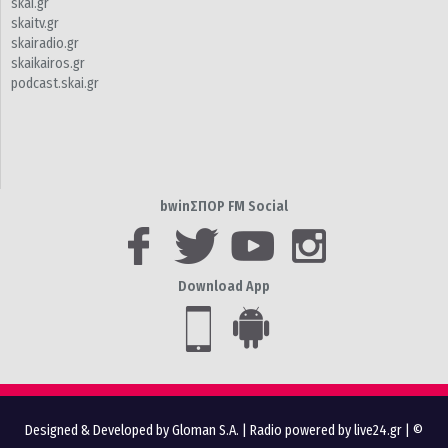
skai.gr
skaitv.gr
skairadio.gr
skaikairos.gr
podcast.skai.gr
bwinΣΠΟΡ FM Social
Download App
Designed & Developed by Gloman S.A.
|
Radio powered by live24.gr
| ©