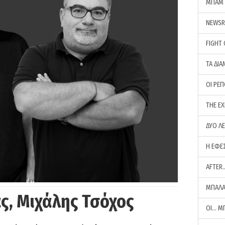
ΜΠΑΜ 
NEWS
FIGHT
ΤΑ ΔΙΑ
ΟΙ ΡΕ
THE E
ΔΥΟ Λ
Η ΕΦΕ
AFTER
ΜΠΑΛΑ
ς, Μιχάλης Τσόχος
ΟΙ… Μ