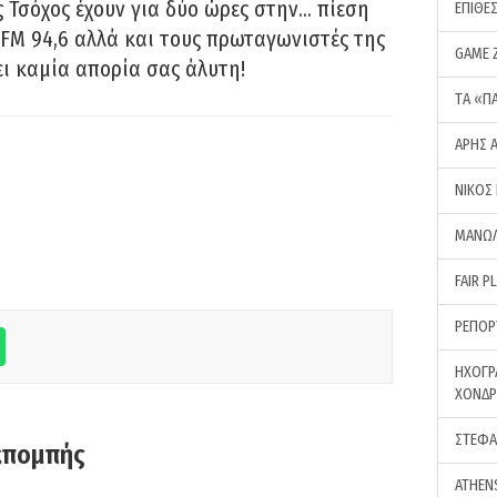
 Τσόχος έχουν για δύο ώρες στην… πίεση
ΕΠΙΘΕ
FM 94,6 αλλά και τους πρωταγωνιστές της
GAME 
ει καμία απορία σας άλυτη!
ΤA «Π
ΑΡΗΣ 
ΝΙΚΟΣ
ΜΑΝΩΛ
FAIR P
ΡΕΠΟΡ
ΗΧΟΓΡ
ΧΟΝΔ
ΣΤΕΦΑ
κπομπής
ATHEN