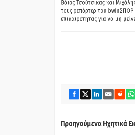
Βάιος Τσούτσικας και Μιχάλης
τους ρεπόρτερ του bwinΣΠΟΡ 
επικαιρότητας για να μη μείν
Προηγούμενα Ηχητικά Ε