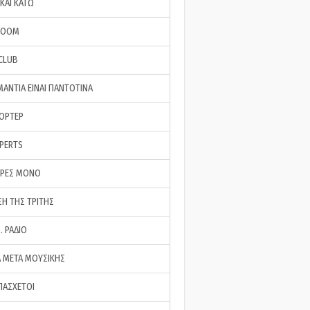
ΚΑΙ ΚΑΤΩ
ROOM
 CLUB
ΜΑΝΤΙΑ ΕΙΝΑΙ ΠΑΝΤΟΤΙΝΑ
ΠΟΡΤΕΡ
XPERTS
ΕΡΕΣ ΜΟΝΟ
ΣΗ ΤΗΣ ΤΡΙΤΗΣ
… ΡΑΔΙΟ
 ΜΕΤΑ ΜΟΥΣΙΚΗΣ
ΠΑΣΧΕΤΟΙ