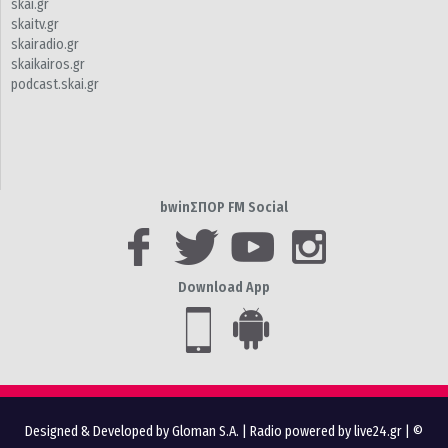
skai.gr
skaitv.gr
skairadio.gr
skaikairos.gr
podcast.skai.gr
bwinΣΠΟΡ FM Social
Download App
Designed & Developed by Gloman S.A.
|
Radio powered by live24.gr
| ©