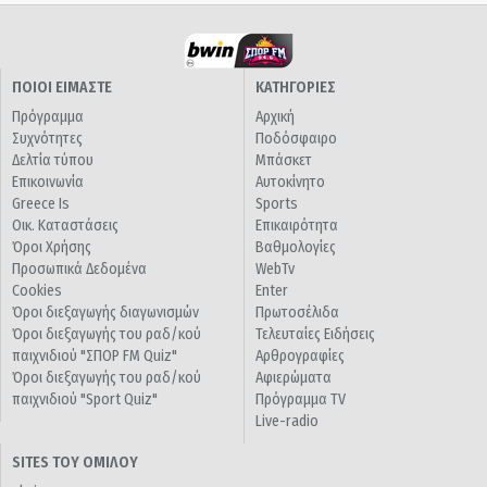
ΠΟΙΟΙ ΕΙΜΑΣΤΕ
ΚΑΤΗΓΟΡΙΕΣ
Πρόγραμμα
Αρχική
Συχνότητες
Ποδόσφαιρο
Δελτία τύπου
Μπάσκετ
Επικοινωνία
Αυτοκίνητο
Greece Is
Sports
Οικ. Καταστάσεις
Επικαιρότητα
Όροι Χρήσης
Βαθμολογίες
Προσωπικά Δεδομένα
WebTv
Cookies
Enter
Όροι διεξαγωγής διαγωνισμών
Πρωτοσέλιδα
Όροι διεξαγωγής του ραδ/κού
Τελευταίες Ειδήσεις
παιχνιδιού "ΣΠΟΡ FM Quiz"
Αρθρογραφίες
Όροι διεξαγωγής του ραδ/κού
Αφιερώματα
παιχνιδιού "Sport Quiz"
Πρόγραμμα TV
Live-radio
SITES ΤΟΥ ΟΜΙΛΟΥ