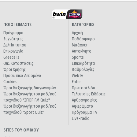
ΠΟΙΟΙ ΕΙΜΑΣΤΕ
ΚΑΤΗΓΟΡΙΕΣ
Πρόγραμμα
Αρχική
Συχνότητες
Ποδόσφαιρο
Δελτία τύπου
Μπάσκετ
Επικοινωνία
Αυτοκίνητο
Greece Is
Sports
Οικ. Καταστάσεις
Επικαιρότητα
Όροι Χρήσης
Βαθμολογίες
Προσωπικά Δεδομένα
WebTv
Cookies
Enter
Όροι διεξαγωγής διαγωνισμών
Πρωτοσέλιδα
Όροι διεξαγωγής του ραδ/κού
Τελευταίες Ειδήσεις
παιχνιδιού "ΣΠΟΡ FM Quiz"
Αρθρογραφίες
Όροι διεξαγωγής του ραδ/κού
Αφιερώματα
παιχνιδιού "Sport Quiz"
Πρόγραμμα TV
Live-radio
SITES ΤΟΥ ΟΜΙΛΟΥ