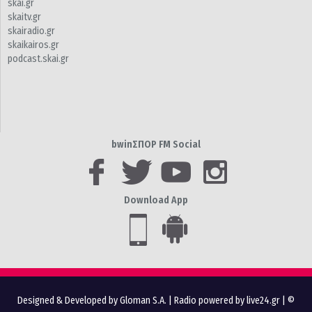
skai.gr
skaitv.gr
skairadio.gr
skaikairos.gr
podcast.skai.gr
bwinΣΠΟΡ FM Social
Download App
Designed & Developed by Gloman S.A.
|
Radio powered by live24.gr
| ©