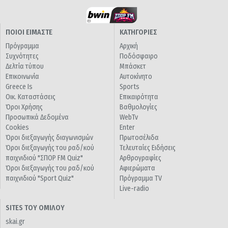
ΠΟΙΟΙ ΕΙΜΑΣΤΕ
ΚΑΤΗΓΟΡΙΕΣ
Πρόγραμμα
Αρχική
Συχνότητες
Ποδόσφαιρο
Δελτία τύπου
Μπάσκετ
Επικοινωνία
Αυτοκίνητο
Greece Is
Sports
Οικ. Καταστάσεις
Επικαιρότητα
Όροι Χρήσης
Βαθμολογίες
Προσωπικά Δεδομένα
WebTv
Cookies
Enter
Όροι διεξαγωγής διαγωνισμών
Πρωτοσέλιδα
Όροι διεξαγωγής του ραδ/κού
Τελευταίες Ειδήσεις
παιχνιδιού "ΣΠΟΡ FM Quiz"
Αρθρογραφίες
Όροι διεξαγωγής του ραδ/κού
Αφιερώματα
παιχνιδιού "Sport Quiz"
Πρόγραμμα TV
Live-radio
SITES ΤΟΥ ΟΜΙΛΟΥ
skai.gr