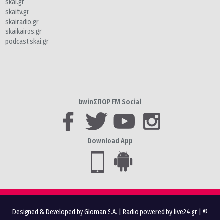
skai.gr
skaitv.gr
skairadio.gr
skaikairos.gr
podcast.skai.gr
bwinΣΠΟΡ FM Social
Download App
Designed & Developed by Gloman S.A.
|
Radio powered by live24.gr
| ©