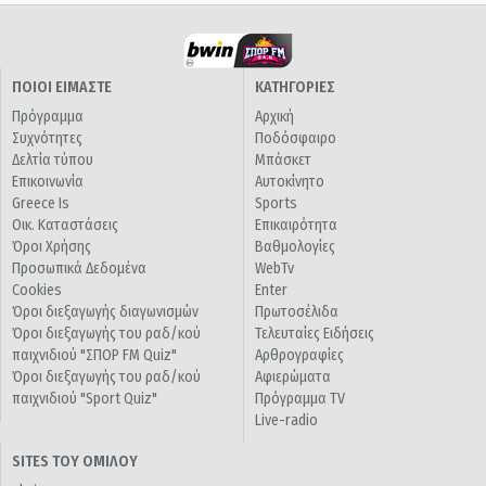
ΠΟΙΟΙ ΕΙΜΑΣΤΕ
ΚΑΤΗΓΟΡΙΕΣ
Πρόγραμμα
Αρχική
Συχνότητες
Ποδόσφαιρο
Δελτία τύπου
Μπάσκετ
Επικοινωνία
Αυτοκίνητο
Greece Is
Sports
Οικ. Καταστάσεις
Επικαιρότητα
Όροι Χρήσης
Βαθμολογίες
Προσωπικά Δεδομένα
WebTv
Cookies
Enter
Όροι διεξαγωγής διαγωνισμών
Πρωτοσέλιδα
Όροι διεξαγωγής του ραδ/κού
Τελευταίες Ειδήσεις
παιχνιδιού "ΣΠΟΡ FM Quiz"
Αρθρογραφίες
Όροι διεξαγωγής του ραδ/κού
Αφιερώματα
παιχνιδιού "Sport Quiz"
Πρόγραμμα TV
Live-radio
SITES ΤΟΥ ΟΜΙΛΟΥ