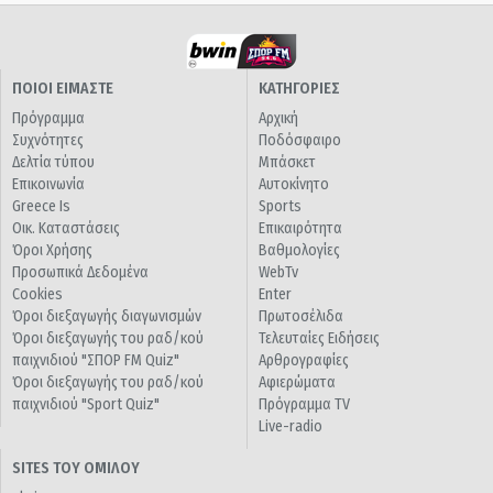
ΠΟΙΟΙ ΕΙΜΑΣΤΕ
ΚΑΤΗΓΟΡΙΕΣ
Πρόγραμμα
Αρχική
Συχνότητες
Ποδόσφαιρο
Δελτία τύπου
Μπάσκετ
Επικοινωνία
Αυτοκίνητο
Greece Is
Sports
Οικ. Καταστάσεις
Επικαιρότητα
Όροι Χρήσης
Βαθμολογίες
Προσωπικά Δεδομένα
WebTv
Cookies
Enter
Όροι διεξαγωγής διαγωνισμών
Πρωτοσέλιδα
Όροι διεξαγωγής του ραδ/κού
Τελευταίες Ειδήσεις
παιχνιδιού "ΣΠΟΡ FM Quiz"
Αρθρογραφίες
Όροι διεξαγωγής του ραδ/κού
Αφιερώματα
παιχνιδιού "Sport Quiz"
Πρόγραμμα TV
Live-radio
SITES ΤΟΥ ΟΜΙΛΟΥ