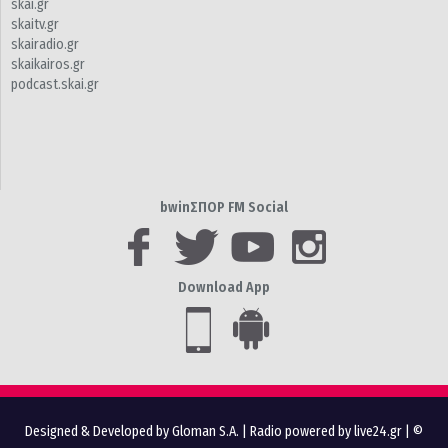
skai.gr
skaitv.gr
skairadio.gr
skaikairos.gr
podcast.skai.gr
bwinΣΠΟΡ FM Social
Download App
Designed & Developed by Gloman S.A.
|
Radio powered by live24.gr
| ©