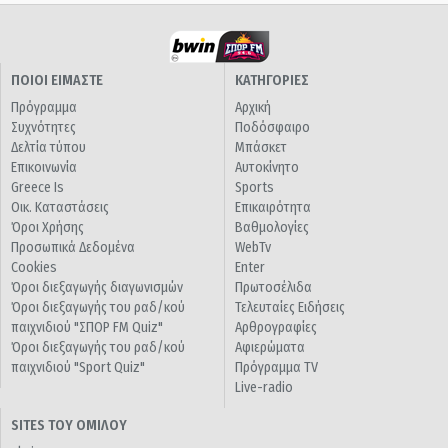
ΠΟΙΟΙ ΕΙΜΑΣΤΕ
ΚΑΤΗΓΟΡΙΕΣ
Πρόγραμμα
Αρχική
Συχνότητες
Ποδόσφαιρο
Δελτία τύπου
Μπάσκετ
Επικοινωνία
Αυτοκίνητο
Greece Is
Sports
Οικ. Καταστάσεις
Επικαιρότητα
Όροι Χρήσης
Βαθμολογίες
Προσωπικά Δεδομένα
WebTv
Cookies
Enter
Όροι διεξαγωγής διαγωνισμών
Πρωτοσέλιδα
Όροι διεξαγωγής του ραδ/κού
Τελευταίες Ειδήσεις
παιχνιδιού "ΣΠΟΡ FM Quiz"
Αρθρογραφίες
Όροι διεξαγωγής του ραδ/κού
Αφιερώματα
παιχνιδιού "Sport Quiz"
Πρόγραμμα TV
Live-radio
SITES ΤΟΥ ΟΜΙΛΟΥ