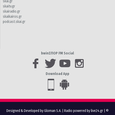
skai.gr
skaitv.gr
skairadio.gr
skaikairos.gr
podcast.skai.gr
bwinΣΠΟΡ FM Social
Download App
Designed & Developed by Gloman S.A.
|
Radio powered by live24.gr
| ©