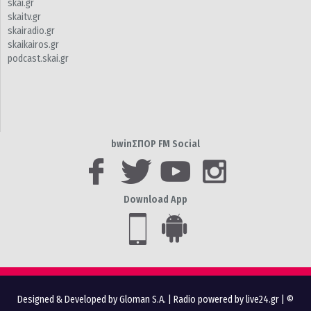
skai.gr
skaitv.gr
skairadio.gr
skaikairos.gr
podcast.skai.gr
bwinΣΠΟΡ FM Social
Download App
Designed & Developed by Gloman S.A.
|
Radio powered by live24.gr
| ©