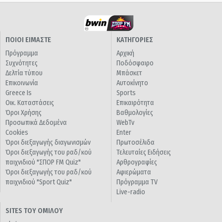
ΠΟΙΟΙ ΕΙΜΑΣΤΕ
ΚΑΤΗΓΟΡΙΕΣ
Πρόγραμμα
Αρχική
Συχνότητες
Ποδόσφαιρο
Δελτία τύπου
Μπάσκετ
Επικοινωνία
Αυτοκίνητο
Greece Is
Sports
Οικ. Καταστάσεις
Επικαιρότητα
Όροι Χρήσης
Βαθμολογίες
Προσωπικά Δεδομένα
WebTv
Cookies
Enter
Όροι διεξαγωγής διαγωνισμών
Πρωτοσέλιδα
Όροι διεξαγωγής του ραδ/κού
Τελευταίες Ειδήσεις
παιχνιδιού "ΣΠΟΡ FM Quiz"
Αρθρογραφίες
Όροι διεξαγωγής του ραδ/κού
Αφιερώματα
παιχνιδιού "Sport Quiz"
Πρόγραμμα TV
Live-radio
SITES ΤΟΥ ΟΜΙΛΟΥ