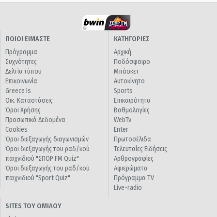
ΠΟΙΟΙ ΕΙΜΑΣΤΕ
ΚΑΤΗΓΟΡΙΕΣ
Πρόγραμμα
Αρχική
Συχνότητες
Ποδόσφαιρο
Δελτία τύπου
Μπάσκετ
Επικοινωνία
Αυτοκίνητο
Greece Is
Sports
Οικ. Καταστάσεις
Επικαιρότητα
Όροι Χρήσης
Βαθμολογίες
Προσωπικά Δεδομένα
WebTv
Cookies
Enter
Όροι διεξαγωγής διαγωνισμών
Πρωτοσέλιδα
Όροι διεξαγωγής του ραδ/κού
Τελευταίες Ειδήσεις
παιχνιδιού "ΣΠΟΡ FM Quiz"
Αρθρογραφίες
Όροι διεξαγωγής του ραδ/κού
Αφιερώματα
παιχνιδιού "Sport Quiz"
Πρόγραμμα TV
Live-radio
SITES ΤΟΥ ΟΜΙΛΟΥ