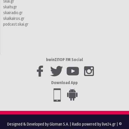
skai.gr
skaitv.gr
skairadio.gr
skaikairos.gr
podcast.skai.gr
bwinΣΠΟΡ FM Social
Download App
Designed & Developed by Gloman S.A.
|
Radio powered by live24.gr
| ©