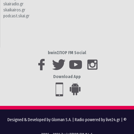
skairadio.gr
skaikairos.gr
podcast.skai.gr
bwinΣΠΟΡ FM Social
Download App
Designed & Developed by Gloman S.A.
|
Radio powered by live24.gr
| ©