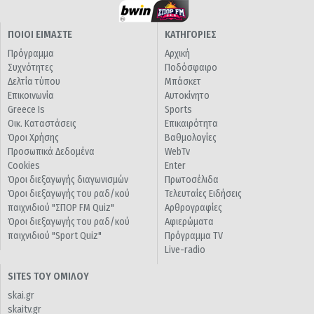
ΠΟΙΟΙ ΕΙΜΑΣΤΕ
ΚΑΤΗΓΟΡΙΕΣ
Πρόγραμμα
Αρχική
Συχνότητες
Ποδόσφαιρο
Δελτία τύπου
Μπάσκετ
Επικοινωνία
Αυτοκίνητο
Greece Is
Sports
Οικ. Καταστάσεις
Επικαιρότητα
Όροι Χρήσης
Βαθμολογίες
Προσωπικά Δεδομένα
WebTv
Cookies
Enter
Όροι διεξαγωγής διαγωνισμών
Πρωτοσέλιδα
Όροι διεξαγωγής του ραδ/κού
Τελευταίες Ειδήσεις
παιχνιδιού "ΣΠΟΡ FM Quiz"
Αρθρογραφίες
Όροι διεξαγωγής του ραδ/κού
Αφιερώματα
παιχνιδιού "Sport Quiz"
Πρόγραμμα TV
Live-radio
SITES ΤΟΥ ΟΜΙΛΟΥ
skai.gr
skaitv.gr