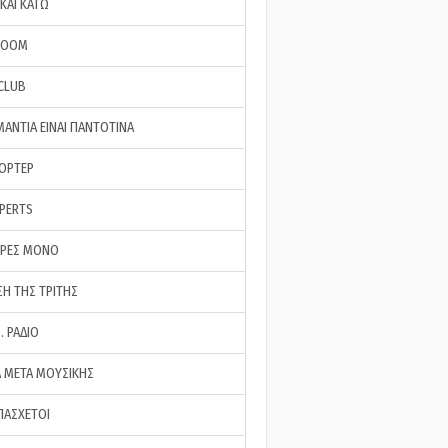
ΚΑΙ ΚΑΤΩ
ROOM
 CLUB
ΜΑΝΤΙΑ ΕΙΝΑΙ ΠΑΝΤΟΤΙΝΑ
ΠΟΡΤΕΡ
XPERTS
ΕΡΕΣ ΜΟΝΟ
ΣΗ ΤΗΣ ΤΡΙΤΗΣ
… ΡΑΔΙΟ
 ΜΕΤΑ ΜΟΥΣΙΚΗΣ
ΠΑΣΧΕΤΟΙ