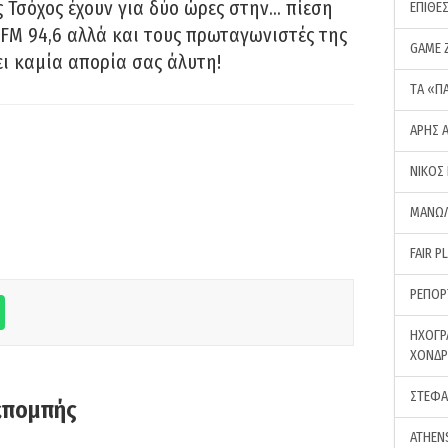
 Τσόχος έχουν για δύο ώρες στην… πίεση
ΕΠΙΘΕ
FM 94,6 αλλά και τους πρωταγωνιστές της
GAME 
ει καμία απορία σας άλυτη!
ΤA «Π
ΑΡΗΣ 
ΝΙΚΟΣ
ΜΑΝΩΛ
FAIR P
ΡΕΠΟΡ
ΗΧΟΓΡ
ΧΟΝΔ
ΣΤΕΦΑ
κπομπής
ATHEN