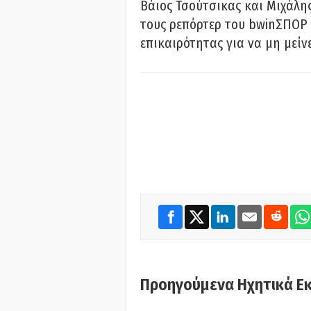
Βάιος Τσούτσικας και Μιχάλης
τους ρεπόρτερ του bwinΣΠΟΡ 
επικαιρότητας για να μη μείν
Προηγούμενα Ηχητικά Ε