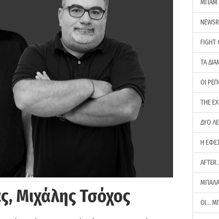
ΜΠΑΜ 
NEWS
FIGHT
ΤΑ ΔΙΑ
ΟΙ ΡΕ
THE E
ΔΥΟ Λ
Η ΕΦΕ
AFTER
ΜΠΑΛΑ
ς, Μιχάλης Τσόχος
ΟΙ… Μ