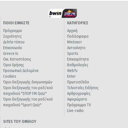
ΠΟΙΟΙ ΕΙΜΑΣΤΕ
ΚΑΤΗΓΟΡΙΕΣ
Πρόγραμμα
Αρχική
Συχνότητες
Ποδόσφαιρο
Δελτία τύπου
Μπάσκετ
Επικοινωνία
Αυτοκίνητο
Greece Is
Sports
Οικ. Καταστάσεις
Επικαιρότητα
Όροι Χρήσης
Βαθμολογίες
Προσωπικά Δεδομένα
WebTv
Cookies
Enter
Όροι διεξαγωγής διαγωνισμών
Πρωτοσέλιδα
Όροι διεξαγωγής του ραδ/κού
Τελευταίες Ειδήσεις
παιχνιδιού "ΣΠΟΡ FM Quiz"
Αρθρογραφίες
Όροι διεξαγωγής του ραδ/κού
Αφιερώματα
παιχνιδιού "Sport Quiz"
Πρόγραμμα TV
Live-radio
SITES ΤΟΥ ΟΜΙΛΟΥ