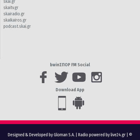
skai.gr
skaitv.gr
skairadio.gr
skaikairos.gr
podcast.skai.gr
bwinΣΠΟΡ FM Social
Download App
Designed & Developed by Gloman S.A.
|
Radio powered by live24.gr
| ©