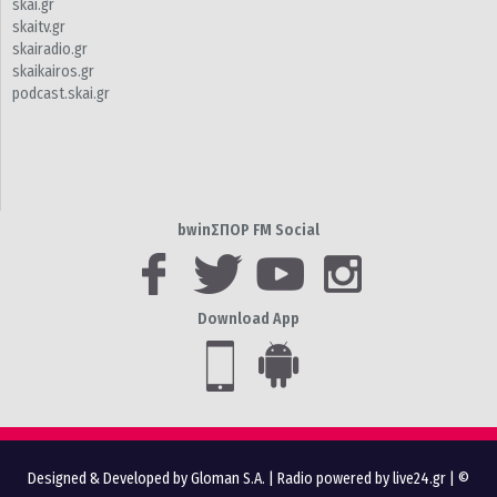
skai.gr
skaitv.gr
skairadio.gr
skaikairos.gr
podcast.skai.gr
bwinΣΠΟΡ FM Social
Download App
Designed & Developed by Gloman S.A.
|
Radio powered by live24.gr
| ©