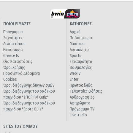
ΠΟΙΟΙ ΕΙΜΑΣΤΕ
ΚΑΤΗΓΟΡΙΕΣ
Πρόγραμμα
Αρχική
Συχνότητες
Ποδόσφαιρο
Δελτία τύπου
Μπάσκετ
Επικοινωνία
Αυτοκίνητο
Greece Is
Sports
Οικ. Καταστάσεις
Επικαιρότητα
Όροι Χρήσης
Βαθμολογίες
Προσωπικά Δεδομένα
WebTv
Cookies
Enter
Όροι διεξαγωγής διαγωνισμών
Πρωτοσέλιδα
Όροι διεξαγωγής του ραδ/κού
Τελευταίες Ειδήσεις
παιχνιδιού "ΣΠΟΡ FM Quiz"
Αρθρογραφίες
Όροι διεξαγωγής του ραδ/κού
Αφιερώματα
παιχνιδιού "Sport Quiz"
Πρόγραμμα TV
Live-radio
SITES ΤΟΥ ΟΜΙΛΟΥ