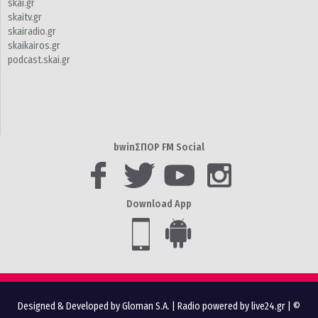
skai.gr
skaitv.gr
skairadio.gr
skaikairos.gr
podcast.skai.gr
bwinΣΠΟΡ FM Social
Download App
Designed & Developed by Gloman S.A.
|
Radio powered by live24.gr
| ©