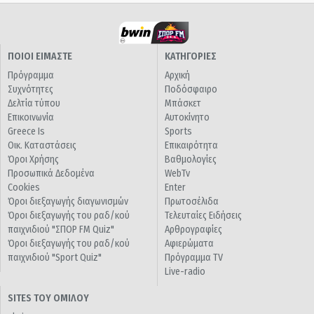
ΠΟΙΟΙ ΕΙΜΑΣΤΕ
ΚΑΤΗΓΟΡΙΕΣ
Πρόγραμμα
Αρχική
Συχνότητες
Ποδόσφαιρο
Δελτία τύπου
Μπάσκετ
Επικοινωνία
Αυτοκίνητο
Greece Is
Sports
Οικ. Καταστάσεις
Επικαιρότητα
Όροι Χρήσης
Βαθμολογίες
Προσωπικά Δεδομένα
WebTv
Cookies
Enter
Όροι διεξαγωγής διαγωνισμών
Πρωτοσέλιδα
Όροι διεξαγωγής του ραδ/κού
Τελευταίες Ειδήσεις
παιχνιδιού "ΣΠΟΡ FM Quiz"
Αρθρογραφίες
Όροι διεξαγωγής του ραδ/κού
Αφιερώματα
παιχνιδιού "Sport Quiz"
Πρόγραμμα TV
Live-radio
SITES ΤΟΥ ΟΜΙΛΟΥ