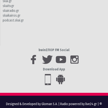
skai.gr
skaitv.gr
skairadio.gr
skaikairos.gr
podcast.skai.gr
bwinΣΠΟΡ FM Social
Download App
Designed & Developed by Gloman S.A.
|
Radio powered by live24.gr
| ©