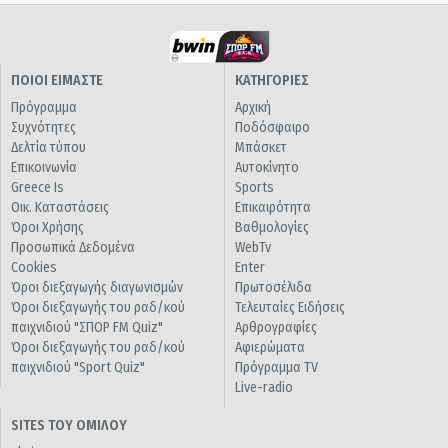
ΠΟΙΟΙ ΕΙΜΑΣΤΕ
ΚΑΤΗΓΟΡΙΕΣ
Πρόγραμμα
Αρχική
Συχνότητες
Ποδόσφαιρο
Δελτία τύπου
Μπάσκετ
Επικοινωνία
Αυτοκίνητο
Greece Is
Sports
Οικ. Καταστάσεις
Επικαιρότητα
Όροι Χρήσης
Βαθμολογίες
Προσωπικά Δεδομένα
WebTv
Cookies
Enter
Όροι διεξαγωγής διαγωνισμών
Πρωτοσέλιδα
Όροι διεξαγωγής του ραδ/κού
Τελευταίες Ειδήσεις
παιχνιδιού "ΣΠΟΡ FM Quiz"
Αρθρογραφίες
Όροι διεξαγωγής του ραδ/κού
Αφιερώματα
παιχνιδιού "Sport Quiz"
Πρόγραμμα TV
Live-radio
SITES ΤΟΥ ΟΜΙΛΟΥ