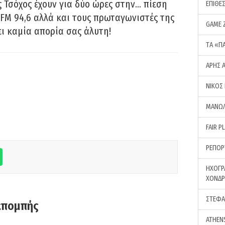
 Τσόχος έχουν για δύο ώρες στην… πίεση
ΕΠΙΘΕ
FM 94,6 αλλά και τους πρωταγωνιστές της
GAME 
ει καμία απορία σας άλυτη!
ΤA «Π
ΑΡΗΣ 
ΝΙΚΟΣ
ΜΑΝΩΛ
FAIR P
ΡΕΠΟΡ
ΗΧΟΓΡ
ΧΟΝΔ
ΣΤΕΦΑ
κπομπής
ATHEN