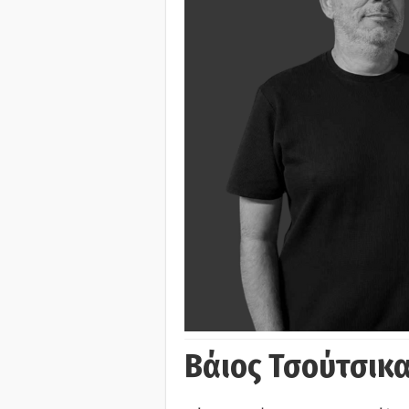
Βάιος Τσούτσικα