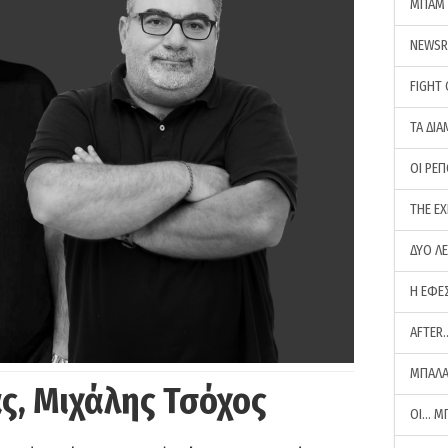
ΜΠΑΜ 
NEWS
FIGHT
ΤΑ ΔΙΑ
ΟΙ ΡΕ
THE E
ΔΥΟ Λ
Η ΕΦΕ
AFTER
ΜΠΑΛΑ
ς, Μιχάλης Τσόχος
ΟΙ… Μ