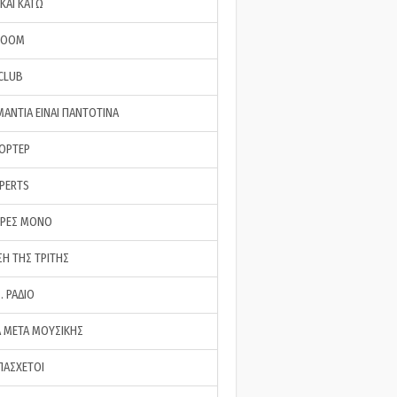
ΚΑΙ ΚΑΤΩ
ROOM
 CLUB
ΜΑΝΤΙΑ ΕΙΝΑΙ ΠΑΝΤΟΤΙΝΑ
ΠΟΡΤΕΡ
XPERTS
ΕΡΕΣ ΜΟΝΟ
ΣΗ ΤΗΣ ΤΡΙΤΗΣ
… ΡΑΔΙΟ
 ΜΕΤΑ ΜΟΥΣΙΚΗΣ
ΠΑΣΧΕΤΟΙ