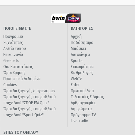
ΠΟΙΟΙ ΕΙΜΑΣΤΕ
ΚΑΤΗΓΟΡΙΕΣ
Πρόγραμμα
Αρχική
Συχνότητες
Ποδόσφαιρο
Δελτία τύπου
Μπάσκετ
Επικοινωνία
Αυτοκίνητο
Greece Is
Sports
Οικ. Καταστάσεις
Επικαιρότητα
Όροι Χρήσης
Βαθμολογίες
Προσωπικά Δεδομένα
WebTv
Cookies
Enter
Όροι διεξαγωγής διαγωνισμών
Πρωτοσέλιδα
Όροι διεξαγωγής του ραδ/κού
Τελευταίες Ειδήσεις
παιχνιδιού "ΣΠΟΡ FM Quiz"
Αρθρογραφίες
Όροι διεξαγωγής του ραδ/κού
Αφιερώματα
παιχνιδιού "Sport Quiz"
Πρόγραμμα TV
Live-radio
SITES ΤΟΥ ΟΜΙΛΟΥ