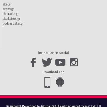
skai.gr
skaitv.gr
skairadio.gr
skaikairos.gr
podcast.skai.gr
bwinΣΠΟΡ FM Social
Download App
Designed & Developed by Gloman S.A.
|
Radio powered by live24.gr
| ©