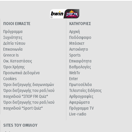
ΠΟΙΟΙ ΕΙΜΑΣΤΕ
ΚΑΤΗΓΟΡΙΕΣ
Πρόγραμμα
Αρχική
Συχνότητες
Ποδόσφαιρο
Δελτία τύπου
Μπάσκετ
Επικοινωνία
Αυτοκίνητο
Greece Is
Sports
Οικ. Καταστάσεις
Επικαιρότητα
Όροι Χρήσης
Βαθμολογίες
Προσωπικά Δεδομένα
WebTv
Cookies
Enter
Όροι διεξαγωγής διαγωνισμών
Πρωτοσέλιδα
Όροι διεξαγωγής του ραδ/κού
Τελευταίες Ειδήσεις
παιχνιδιού "ΣΠΟΡ FM Quiz"
Αρθρογραφίες
Όροι διεξαγωγής του ραδ/κού
Αφιερώματα
παιχνιδιού "Sport Quiz"
Πρόγραμμα TV
Live-radio
SITES ΤΟΥ ΟΜΙΛΟΥ