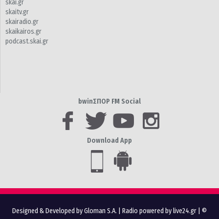
skai.gr
skaitv.gr
skairadio.gr
skaikairos.gr
podcast.skai.gr
bwinΣΠΟΡ FM Social
Download App
Designed & Developed by Gloman S.A.
|
Radio powered by live24.gr
| ©