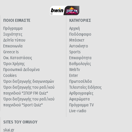
ΠΟΙΟΙ ΕΙΜΑΣΤΕ
ΚΑΤΗΓΟΡΙΕΣ
Πρόγραμμα
Αρχική
Συχνότητες
Ποδόσφαιρο
Δελτία τύπου
Μπάσκετ
Επικοινωνία
Αυτοκίνητο
Greece Is
Sports
Οικ. Καταστάσεις
Επικαιρότητα
Όροι Χρήσης
Βαθμολογίες
Προσωπικά Δεδομένα
WebTv
Cookies
Enter
Όροι διεξαγωγής διαγωνισμών
Πρωτοσέλιδα
Όροι διεξαγωγής του ραδ/κού
Τελευταίες Ειδήσεις
παιχνιδιού "ΣΠΟΡ FM Quiz"
Αρθρογραφίες
Όροι διεξαγωγής του ραδ/κού
Αφιερώματα
παιχνιδιού "Sport Quiz"
Πρόγραμμα TV
Live-radio
SITES ΤΟΥ ΟΜΙΛΟΥ
skai.gr